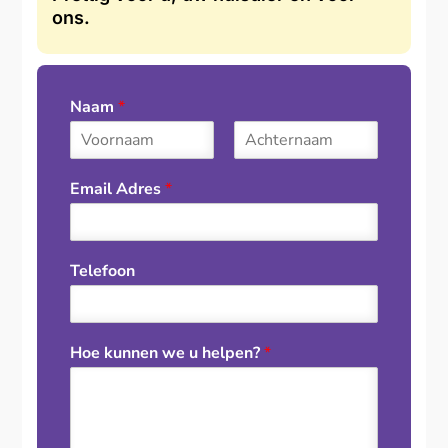
ons.
Naam
*
F
L
i
a
Email Adres
*
r
s
s
t
t
Telefoon
Hoe kunnen we u helpen?
*